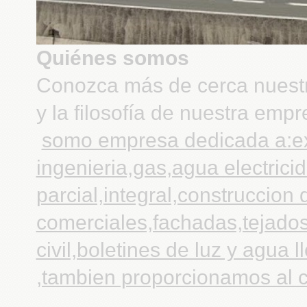
Quiénes somos
Conozca más de cerca nuestr
y la filosofía de nuestra empr
somo empresa dedicada a:exc
ingenieria,gas,agua electrici
parcial,integral,construccion
comerciales,fachadas,tejado
civil,boletines de luz y agua 
,tambien proporcionamos al c