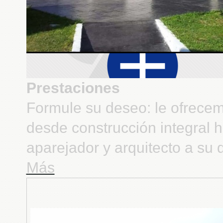
Prestaciones
Formule su deseo: le ofrece
desde construcción integral h
aparejador y arquitecto a su 
Más